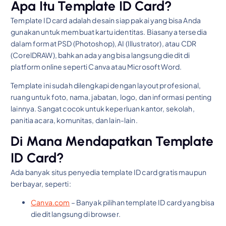
Apa Itu Template ID Card?
Template ID card adalah desain siap pakai yang bisa Anda
gunakan untuk membuat kartu identitas. Biasanya tersedia
dalam format PSD (Photoshop), AI (Illustrator), atau CDR
(CorelDRAW), bahkan ada yang bisa langsung diedit di
platform online seperti Canva atau Microsoft Word.
Template ini sudah dilengkapi dengan layout profesional,
ruang untuk foto, nama, jabatan, logo, dan informasi penting
lainnya. Sangat cocok untuk keperluan kantor, sekolah,
panitia acara, komunitas, dan lain-lain.
Di Mana Mendapatkan Template
ID Card?
Ada banyak situs penyedia template ID card gratis maupun
berbayar, seperti:
Canva.com
– Banyak pilihan template ID card yang bisa
diedit langsung di browser.