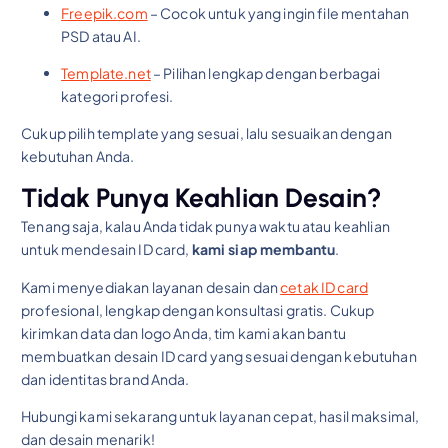
Freepik.com
– Cocok untuk yang ingin file mentahan
PSD atau AI.
Template.net
– Pilihan lengkap dengan berbagai
kategori profesi.
Cukup pilih template yang sesuai, lalu sesuaikan dengan
kebutuhan Anda.
Tidak Punya Keahlian Desain?
Tenang saja, kalau Anda tidak punya waktu atau keahlian
untuk mendesain ID card,
kami siap membantu
.
Kami menyediakan layanan desain dan
cetak ID card
profesional, lengkap dengan konsultasi gratis. Cukup
kirimkan data dan logo Anda, tim kami akan bantu
membuatkan desain ID card yang sesuai dengan kebutuhan
dan identitas brand Anda.
Hubungi kami sekarang untuk layanan cepat, hasil maksimal,
dan desain menarik!