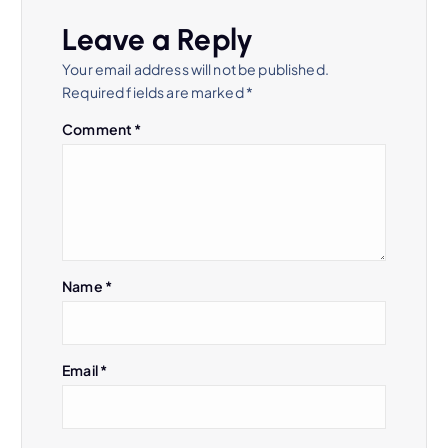
v
Leave a Reply
i
Your email address will not be published.
Required fields are marked
*
g
Comment
*
a
t
i
Name
*
o
n
Email
*