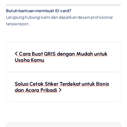
Butuh bantuan membuat ID card?
Langsung hubungi kami dan dapatkan desain profesional
tanpa repot.
P
Cara Buat QRIS dengan Mudah untuk
o
Usaha Kamu
s
Solusi Cetak Stiker Terdekat untuk Bisnis
t
dan Acara Pribadi
n
a