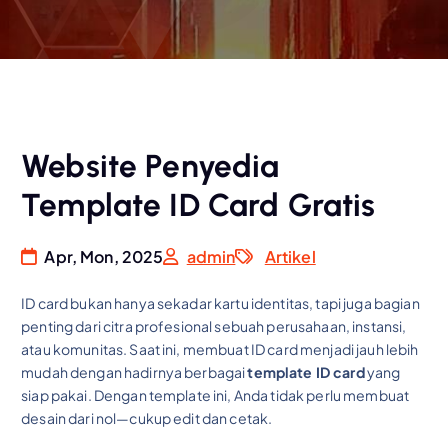
Website Penyedia
Template ID Card Gratis
Apr, Mon, 2025
admin
Artikel
ID card bukan hanya sekadar kartu identitas, tapi juga bagian
penting dari citra profesional sebuah perusahaan, instansi,
atau komunitas. Saat ini, membuat ID card menjadi jauh lebih
mudah dengan hadirnya berbagai
template ID card
yang
siap pakai. Dengan template ini, Anda tidak perlu membuat
desain dari nol—cukup edit dan cetak.