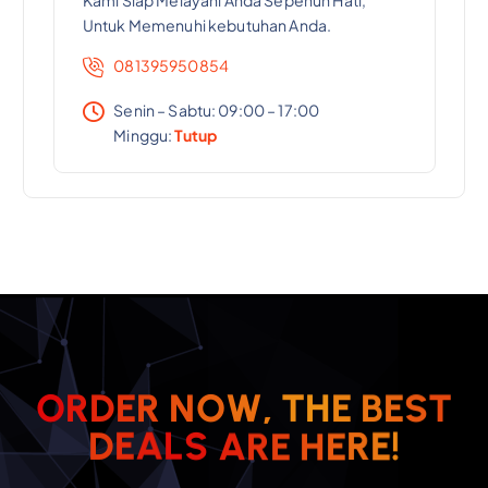
Kami Siap Melayani Anda Sepenuh Hati,
Untuk Memenuhi kebutuhan Anda.
081395950854
Senin – Sabtu: 09:00 – 17:00
Minggu:
Tutup
O
R
D
E
R
N
O
W
,
T
H
E
B
E
S
T
R
E
E
H
!
D
E
A
E
L
R
S
A