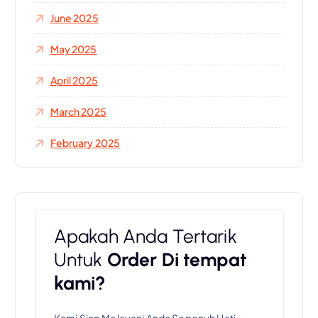
:
June 2025
May 2025
April 2025
March 2025
February 2025
Apakah Anda Tertarik
Untuk
Order Di tempat
kami?