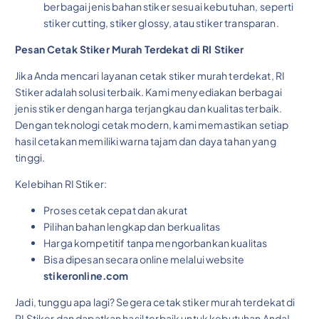
berbagai jenis bahan stiker sesuai kebutuhan, seperti
stiker cutting, stiker glossy, atau stiker transparan.
Pesan Cetak Stiker Murah Terdekat di RI Stiker
Jika Anda mencari layanan cetak stiker murah terdekat, RI
Stiker adalah solusi terbaik. Kami menyediakan berbagai
jenis stiker dengan harga terjangkau dan kualitas terbaik.
Dengan teknologi cetak modern, kami memastikan setiap
hasil cetakan memiliki warna tajam dan daya tahan yang
tinggi.
Kelebihan RI Stiker:
Proses cetak cepat dan akurat
Pilihan bahan lengkap dan berkualitas
Harga kompetitif tanpa mengorbankan kualitas
Bisa dipesan secara online melalui website
stikeronline.com
Jadi, tunggu apa lagi? Segera cetak stiker murah terdekat di
RI Stiker dan dapatkan hasil terbaik untuk kebutuhan Anda!