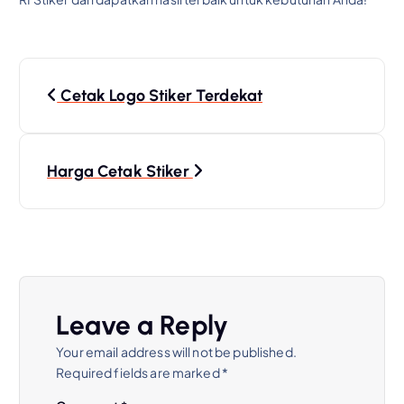
P
Cetak Logo Stiker Terdekat
o
s
Harga Cetak Stiker
t
n
a
Leave a Reply
v
Your email address will not be published.
Required fields are marked
*
i