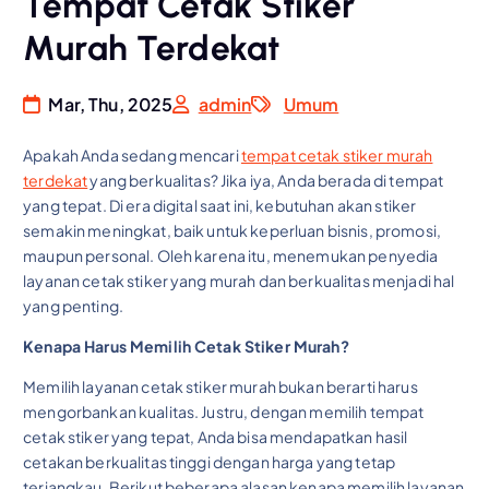
Tempat Cetak Stiker
Murah Terdekat
Mar, Thu, 2025
admin
Umum
Apakah Anda sedang mencari
tempat cetak stiker murah
terdekat
yang berkualitas? Jika iya, Anda berada di tempat
yang tepat. Di era digital saat ini, kebutuhan akan stiker
semakin meningkat, baik untuk keperluan bisnis, promosi,
maupun personal. Oleh karena itu, menemukan penyedia
layanan cetak stiker yang murah dan berkualitas menjadi hal
yang penting.
Kenapa Harus Memilih Cetak Stiker Murah?
Memilih layanan cetak stiker murah bukan berarti harus
mengorbankan kualitas. Justru, dengan memilih tempat
cetak stiker yang tepat, Anda bisa mendapatkan hasil
cetakan berkualitas tinggi dengan harga yang tetap
terjangkau. Berikut beberapa alasan kenapa memilih layanan