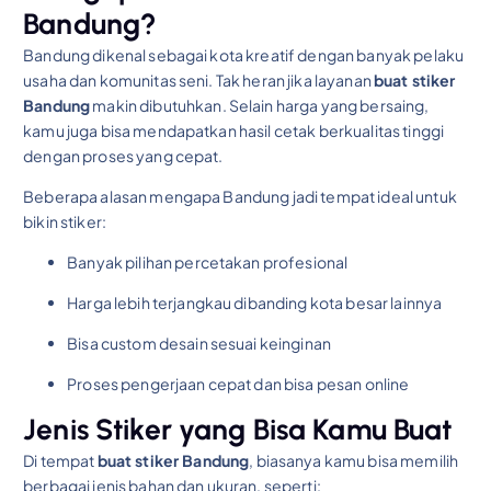
Bandung?
Bandung dikenal sebagai kota kreatif dengan banyak pelaku
usaha dan komunitas seni. Tak heran jika layanan
buat stiker
Bandung
makin dibutuhkan. Selain harga yang bersaing,
kamu juga bisa mendapatkan hasil cetak berkualitas tinggi
dengan proses yang cepat.
Beberapa alasan mengapa Bandung jadi tempat ideal untuk
bikin stiker:
Banyak pilihan percetakan profesional
Harga lebih terjangkau dibanding kota besar lainnya
Bisa custom desain sesuai keinginan
Proses pengerjaan cepat dan bisa pesan online
Jenis Stiker yang Bisa Kamu Buat
Di tempat
buat stiker Bandung
, biasanya kamu bisa memilih
berbagai jenis bahan dan ukuran, seperti: