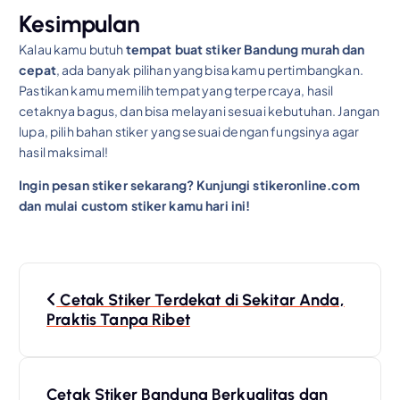
Kesimpulan
Kalau kamu butuh
tempat buat stiker Bandung murah dan
cepat
, ada banyak pilihan yang bisa kamu pertimbangkan.
Pastikan kamu memilih tempat yang terpercaya, hasil
cetaknya bagus, dan bisa melayani sesuai kebutuhan. Jangan
lupa, pilih bahan stiker yang sesuai dengan fungsinya agar
hasil maksimal!
Ingin pesan stiker sekarang? Kunjungi stikeronline.com
dan mulai custom stiker kamu hari ini!
P
Cetak Stiker Terdekat di Sekitar Anda,
o
Praktis Tanpa Ribet
s
Cetak Stiker Bandung Berkualitas dan