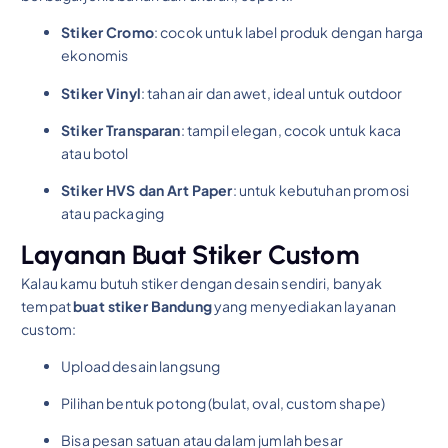
Stiker Cromo
: cocok untuk label produk dengan harga
ekonomis
Stiker Vinyl
: tahan air dan awet, ideal untuk outdoor
Stiker Transparan
: tampil elegan, cocok untuk kaca
atau botol
Stiker HVS dan Art Paper
: untuk kebutuhan promosi
atau packaging
Layanan Buat Stiker Custom
Kalau kamu butuh stiker dengan desain sendiri, banyak
tempat
buat stiker Bandung
yang menyediakan layanan
custom:
Upload desain langsung
Pilihan bentuk potong (bulat, oval, custom shape)
Bisa pesan satuan atau dalam jumlah besar