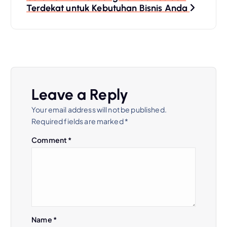
t
Terdekat untuk Kebutuhan Bisnis Anda
n
a
v
Leave a Reply
i
Your email address will not be published.
Required fields are marked
*
g
Comment
*
a
t
i
Name
*