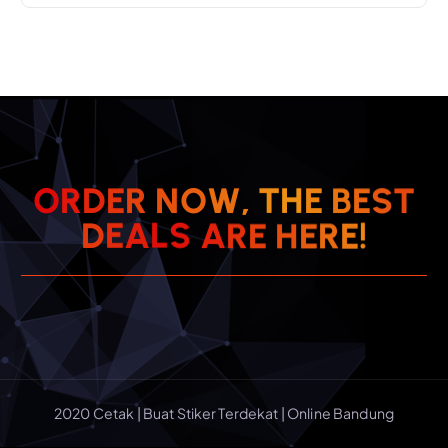
O
R
D
E
R
N
O
W
,
T
H
E
B
E
S
T
E
R
H
E
E
D
E
A
R
L
!
S
A
2020 Cetak | Buat Stiker Terdekat | Online Bandung