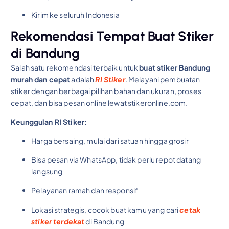
Kirim ke seluruh Indonesia
Rekomendasi Tempat Buat Stiker
di Bandung
Salah satu rekomendasi terbaik untuk
buat stiker Bandung
murah dan cepat
adalah
RI Stiker
. Melayani pembuatan
stiker dengan berbagai pilihan bahan dan ukuran, proses
cepat, dan bisa pesan online lewat stikeronline.com.
Keunggulan RI Stiker:
Harga bersaing, mulai dari satuan hingga grosir
Bisa pesan via WhatsApp, tidak perlu repot datang
langsung
Pelayanan ramah dan responsif
Lokasi strategis, cocok buat kamu yang cari
cetak
stiker terdekat
di Bandung