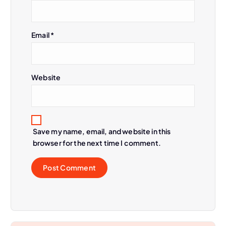
o
n
Email
*
Website
Save my name, email, and website in this
browser for the next time I comment.