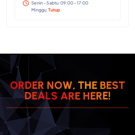
Senin – Sabtu: 09:00 – 17:00
Minggu:
Tutup
T
S
E
O
R
D
E
R
N
O
W
,
B
T
H
E
E
R
H
E
D
E
E
A
R
L
A
S
!