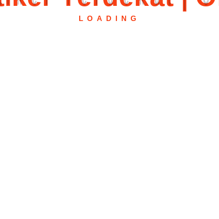
LOADING