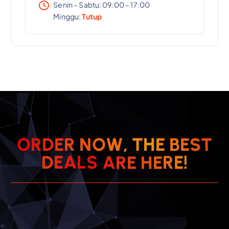
Senin – Sabtu: 09:00 – 17:00
Minggu:
Tutup
T
S
O
R
D
E
R
N
O
W
,
T
E
H
E
B
R
E
E
!
E
D
A
H
L
E
S
A
R