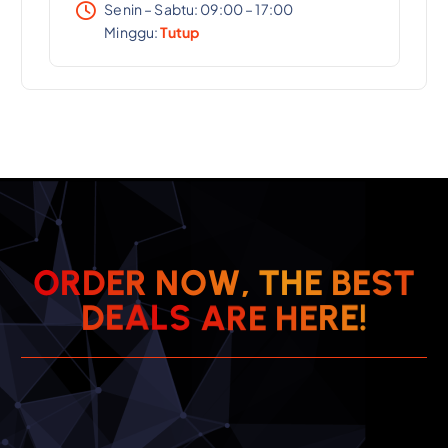
Senin – Sabtu: 09:00 – 17:00
Minggu:
Tutup
T
S
O
R
D
E
R
N
O
W
,
E
T
H
B
E
R
E
E
H
D
E
A
!
E
L
R
S
A