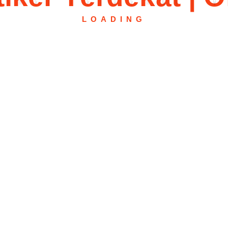
LOADING