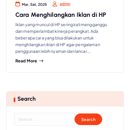
admin
Mar, Sat, 2025
Cara Menghilangkan Iklan di HP
Iklan yang muncul di HP sering kali mengganggu
dan memperlambat kinerja perangkat. Ada
beberapa cara yang bisa dilakukan untuk
menghilangkan iklan di HP agar pengalaman
penggunaan lebih nyaman dan lancar.…
Read More
Search
S
e
a