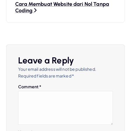
Cara Membuat Website dari Nol Tanpa
t
Coding
n
a
v
Leave a Reply
i
Your email address will not be published.
Required fields are marked
*
g
Comment
*
a
t
i