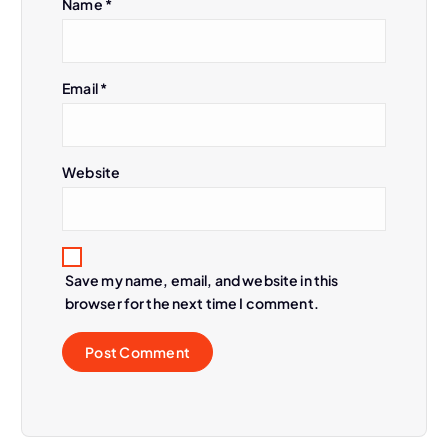
Name
*
o
n
Email
*
Website
Save my name, email, and website in this
browser for the next time I comment.