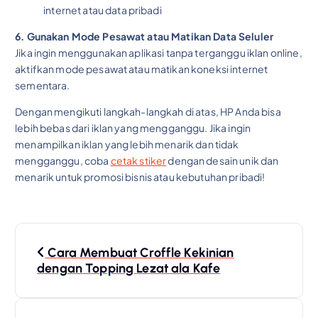
internet atau data pribadi
6. Gunakan Mode Pesawat atau Matikan Data Seluler
Jika ingin menggunakan aplikasi tanpa terganggu iklan online,
aktifkan mode pesawat atau matikan koneksi internet
sementara.
Dengan mengikuti langkah-langkah di atas, HP Anda bisa
lebih bebas dari iklan yang mengganggu. Jika ingin
menampilkan iklan yang lebih menarik dan tidak
mengganggu, coba
cetak stiker
dengan desain unik dan
menarik untuk promosi bisnis atau kebutuhan pribadi!
P
Cara Membuat Croffle Kekinian
o
dengan Topping Lezat ala Kafe
s