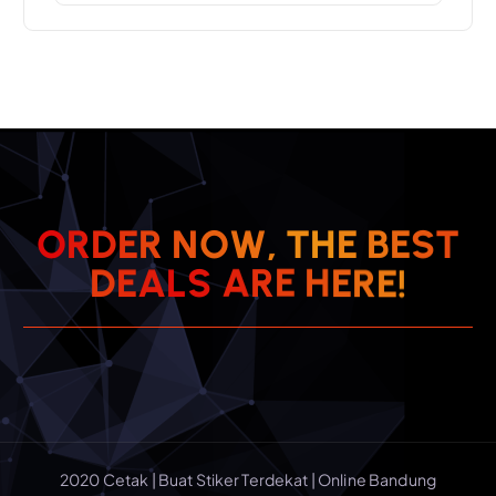
O
R
D
E
R
N
O
W
,
T
H
E
B
E
S
T
!
E
R
E
D
E
A
L
S
A
H
R
E
2020 Cetak | Buat Stiker Terdekat | Online Bandung