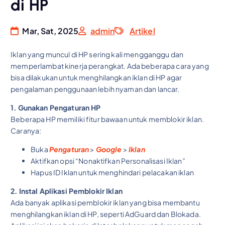
di HP
Mar, Sat, 2025
admin
Artikel
Iklan yang muncul di HP sering kali mengganggu dan
memperlambat kinerja perangkat. Ada beberapa cara yang
bisa dilakukan untuk menghilangkan iklan di HP agar
pengalaman penggunaan lebih nyaman dan lancar.
1. Gunakan Pengaturan HP
Beberapa HP memiliki fitur bawaan untuk memblokir iklan.
Caranya:
Buka
Pengaturan
>
Google
>
Iklan
Aktifkan opsi “Nonaktifkan Personalisasi Iklan”
Hapus ID Iklan untuk menghindari pelacakan iklan
2. Instal Aplikasi Pemblokir Iklan
Ada banyak aplikasi pemblokir iklan yang bisa membantu
menghilangkan iklan di HP, seperti AdGuard dan Blokada.