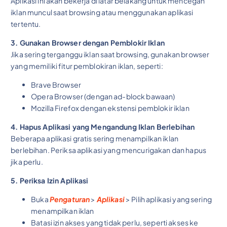
Aplikasi ini akan bekerja di latar belakang untuk mencegah
iklan muncul saat browsing atau menggunakan aplikasi
tertentu.
3. Gunakan Browser dengan Pemblokir Iklan
Jika sering terganggu iklan saat browsing, gunakan browser
yang memiliki fitur pemblokiran iklan, seperti:
Brave Browser
Opera Browser (dengan ad-block bawaan)
Mozilla Firefox dengan ekstensi pemblokir iklan
4. Hapus Aplikasi yang Mengandung Iklan Berlebihan
Beberapa aplikasi gratis sering menampilkan iklan
berlebihan. Periksa aplikasi yang mencurigakan dan hapus
jika perlu.
5. Periksa Izin Aplikasi
Buka
Pengaturan
>
Aplikasi
> Pilih aplikasi yang sering
menampilkan iklan
Batasi izin akses yang tidak perlu, seperti akses ke