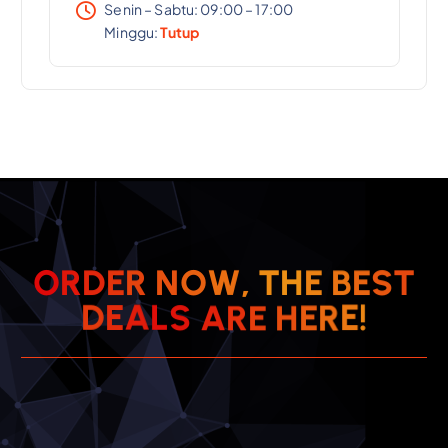
Senin – Sabtu: 09:00 – 17:00
Minggu:
Tutup
T
S
E
O
R
D
E
R
N
O
W
,
B
T
H
E
E
R
H
E
D
E
E
A
R
L
A
S
!