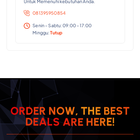
Untuk Memenuhi kebutuhan Anda.
081395950854
Senin – Sabtu: 09:00 – 17:00
Minggu:
Tutup
T
S
O
R
D
E
R
N
O
W
,
E
T
B
H
E
R
E
E
H
D
E
A
!
E
L
R
S
A