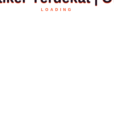
LOADING