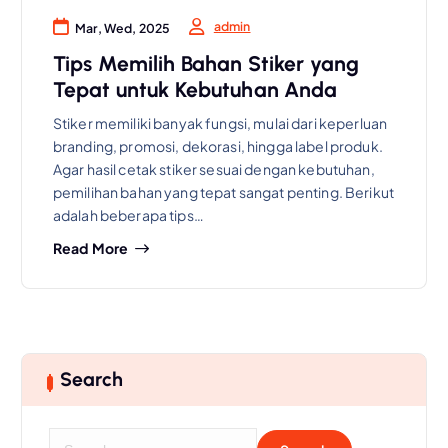
admin
Mar, Wed, 2025
Tips Memilih Bahan Stiker yang
Tepat untuk Kebutuhan Anda
Stiker memiliki banyak fungsi, mulai dari keperluan
branding, promosi, dekorasi, hingga label produk.
Agar hasil cetak stiker sesuai dengan kebutuhan,
pemilihan bahan yang tepat sangat penting. Berikut
adalah beberapa tips…
Read More
Search
S