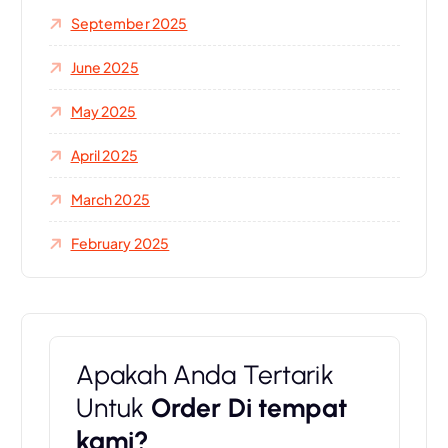
o
September 2025
r
:
June 2025
May 2025
April 2025
March 2025
February 2025
Apakah Anda Tertarik
Untuk
Order Di tempat
kami?