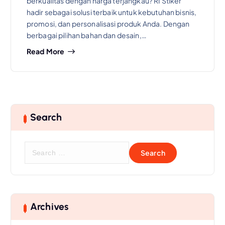
berkualitas dengan harga terjangkau? RI Stiker
hadir sebagai solusi terbaik untuk kebutuhan bisnis,
promosi, dan personalisasi produk Anda. Dengan
berbagai pilihan bahan dan desain,…
Read More
Search
S
e
a
r
c
h
Archives
f