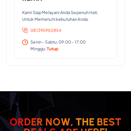
Kami Siap Melayani Anda Sepenuh Hati,
Untuk Memenuhi kebutuhan Anda.
081395950854
Senin – Sabtu: 09:00 – 17:00
Minggu:
Tutup
O
R
D
E
R
N
O
W
,
T
H
E
B
E
S
T