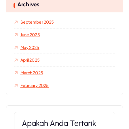
h
Archives
f
o
September 2025
r
:
June 2025
May 2025
April 2025
March 2025
February 2025
Apakah Anda Tertarik