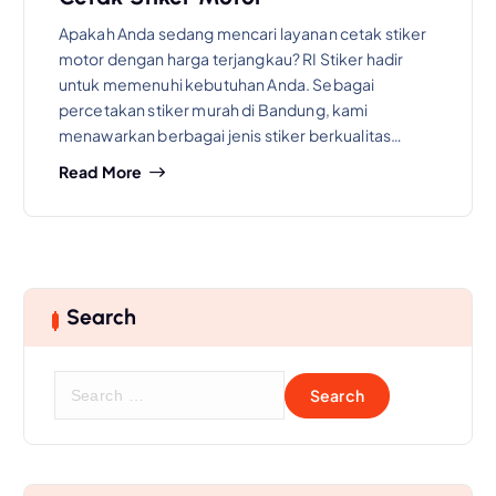
Apakah Anda sedang mencari layanan cetak stiker
motor dengan harga terjangkau? RI Stiker hadir
untuk memenuhi kebutuhan Anda. Sebagai
percetakan stiker murah di Bandung, kami
menawarkan berbagai jenis stiker berkualitas…
Read More
Search
S
e
a
r
c