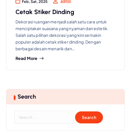
admin
Feb, Sat, 2025
Cetak Stiker Dinding
Dekorasi ruangan menjadi salah satu cara untuk
menciptakan suasana yang nyaman dan estetik.
Salah satu pilihan dekorasi yang kini semakin
populer adalah cetak stiker dinding. Dengan
berbagai desain menarik dan…
Read More
Search
S
e
a