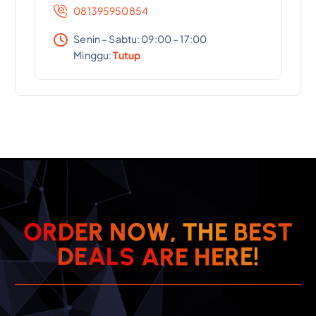
081395950854
Senin – Sabtu: 09:00 – 17:00
Minggu:
Tutup
T
S
O
R
D
E
R
N
O
W
,
E
T
H
B
E
R
E
E
H
D
E
A
!
E
L
R
S
A