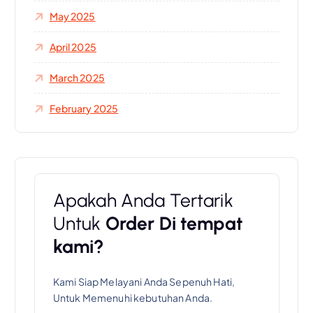
May 2025
April 2025
March 2025
February 2025
Apakah Anda Tertarik
Untuk
Order Di tempat
kami?
Kami Siap Melayani Anda Sepenuh Hati,
Untuk Memenuhi kebutuhan Anda.