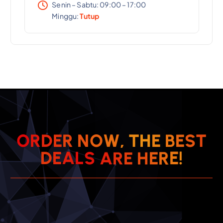
Senin – Sabtu: 09:00 – 17:00
Minggu:
Tutup
T
S
O
R
D
E
R
N
O
W
,
E
T
H
B
E
R
E
E
H
D
E
A
!
E
L
R
S
A