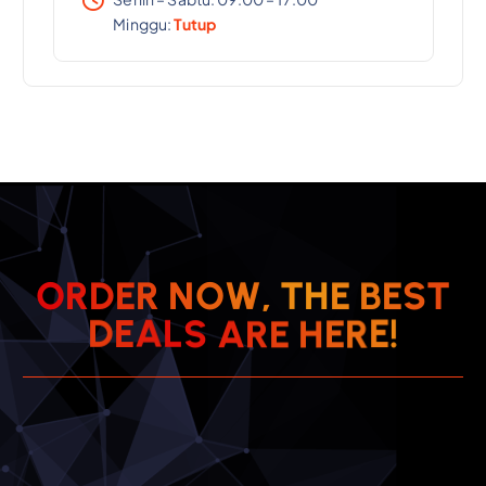
Minggu:
Tutup
O
R
D
E
R
N
O
W
,
T
H
E
B
E
S
T
D
E
A
L
S
A
R
E
!
H
E
E
R