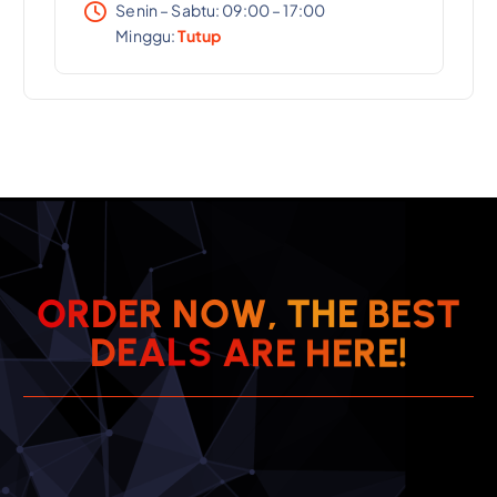
Senin – Sabtu: 09:00 – 17:00
Minggu:
Tutup
T
O
R
D
E
R
N
O
W
,
T
S
H
E
E
B
E
!
R
E
E
A
D
L
H
S
A
E
R