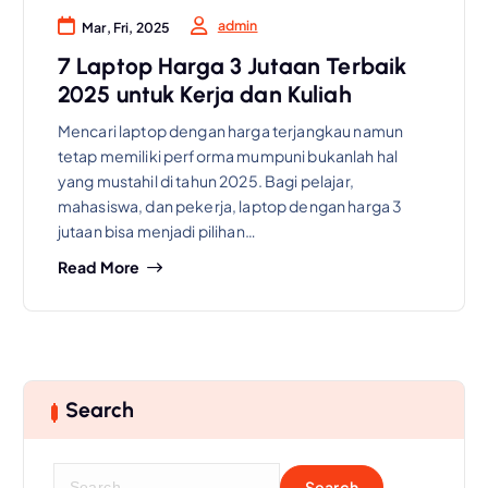
admin
Mar, Fri, 2025
7 Laptop Harga 3 Jutaan Terbaik
2025 untuk Kerja dan Kuliah
Mencari laptop dengan harga terjangkau namun
tetap memiliki performa mumpuni bukanlah hal
yang mustahil di tahun 2025. Bagi pelajar,
mahasiswa, dan pekerja, laptop dengan harga 3
jutaan bisa menjadi pilihan…
Read More
Search
S