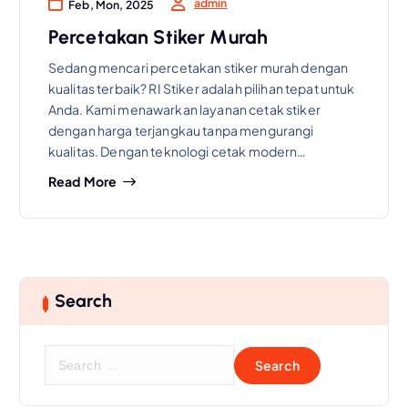
admin
Feb, Mon, 2025
Percetakan Stiker Murah
Sedang mencari percetakan stiker murah dengan
kualitas terbaik? RI Stiker adalah pilihan tepat untuk
Anda. Kami menawarkan layanan cetak stiker
dengan harga terjangkau tanpa mengurangi
kualitas. Dengan teknologi cetak modern…
Read More
Search
S
e
a