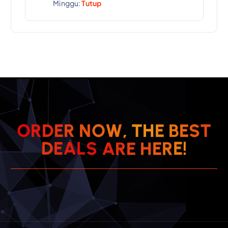
Minggu:
Tutup
T
S
E
O
R
D
E
R
N
O
W
,
B
T
H
E
E
R
H
E
D
E
E
A
R
L
A
S
!