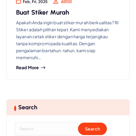
admin
Feb, Fri, 2025
Buat Stiker Murah
Apakah Anda ingin buat stiker murah berkualitas? RI
Stiker adalah pilihan tepat. Kami menyediakan
layanan cetak stiker dengan harga terjangkau
tanpa kompromi pada kualitas. Dengan
pengalaman bertahun-tahun, kami siap
memenuhi…
Read More
Search
S
e