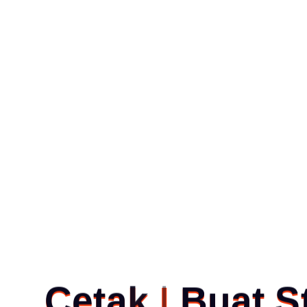
C
e
t
a
k
|
B
u
a
t
S