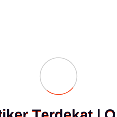
t
i
k
e
r
T
e
r
d
e
k
a
t
|
O