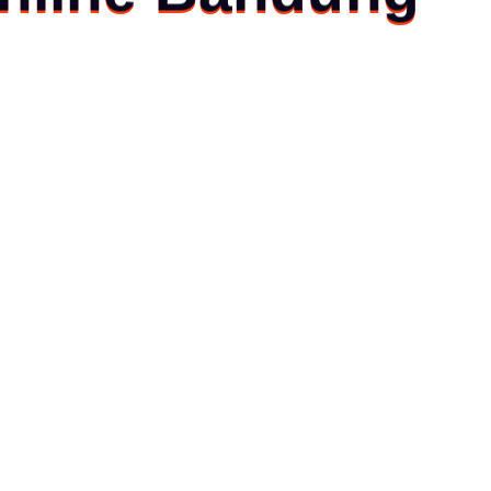
Tertarik Untuk
Order Di tempat
kami?
Kami Siap Melayani Anda
Sepenuh Hati, Untuk Memenuhi
kebutuhan Anda.
081395950854
Senin – Sabtu: 09:00 – 17:00
Minggu:
Tutup