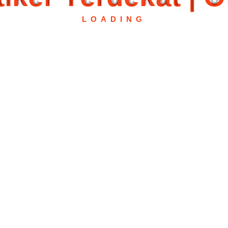
LOADING