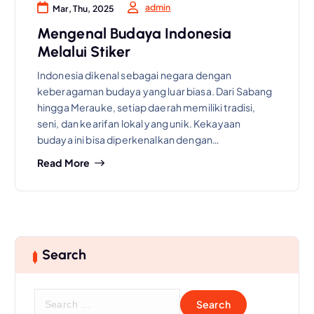
admin
Mar, Thu, 2025
Mengenal Budaya Indonesia
Melalui Stiker
Indonesia dikenal sebagai negara dengan
keberagaman budaya yang luar biasa. Dari Sabang
hingga Merauke, setiap daerah memiliki tradisi,
seni, dan kearifan lokal yang unik. Kekayaan
budaya ini bisa diperkenalkan dengan…
Read More
Search
S
e