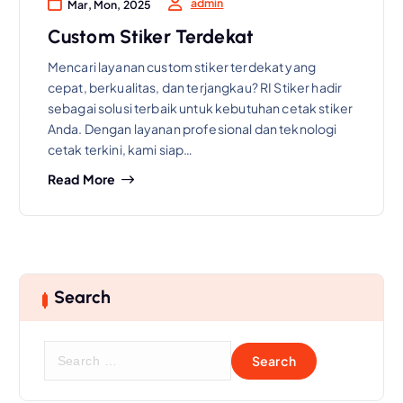
admin
Mar, Mon, 2025
Custom Stiker Terdekat
Mencari layanan custom stiker terdekat yang
cepat, berkualitas, dan terjangkau? RI Stiker hadir
sebagai solusi terbaik untuk kebutuhan cetak stiker
Anda. Dengan layanan profesional dan teknologi
cetak terkini, kami siap…
Read More
Search
S
e
a