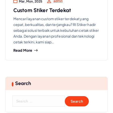
admin
Mar, Mon, 2025
Custom Stiker Terdekat
Mencari layanan custom stiker terdekat yang
cepat, berkualitas, dan terjangkau? RI Stiker hadir
sebagai solusi terbaik untuk kebutuhan cetak stiker
Anda. Dengan layanan profesional dan teknologi
cetak terkini, kami siap…
Read More
Search
S
e
a