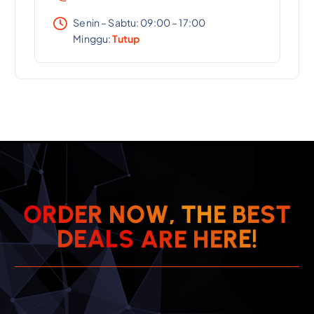
Senin – Sabtu: 09:00 – 17:00
Minggu:
Tutup
T
S
E
O
R
D
E
R
N
O
W
,
B
T
H
E
E
R
H
E
D
E
E
A
R
L
A
S
!