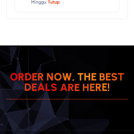
Minggu:
Tutup
S
T
E
B
O
R
D
E
R
N
O
W
E
,
H
T
H
E
E
R
R
D
E
A
A
S
L
E
!