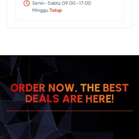
Senin – Sabtu: 09:00 – 17:00
Minggu:
Tutup
T
O
R
D
E
R
N
O
W
,
T
H
E
S
B
E
!
E
R
A
E
L
D
E
S
A
H
R
E