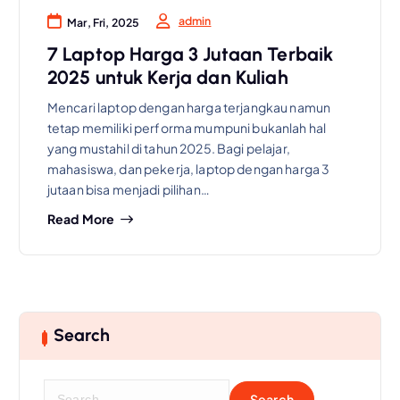
admin
Mar, Fri, 2025
7 Laptop Harga 3 Jutaan Terbaik
2025 untuk Kerja dan Kuliah
Mencari laptop dengan harga terjangkau namun
tetap memiliki performa mumpuni bukanlah hal
yang mustahil di tahun 2025. Bagi pelajar,
mahasiswa, dan pekerja, laptop dengan harga 3
jutaan bisa menjadi pilihan…
Read More
Search
S